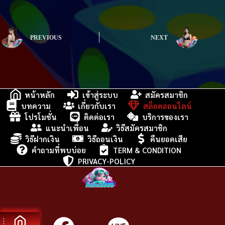
PREVIOUS
NEXT
หน้าหลัก
เข้าสู่ระบบ
สมัครสมาชิก
บทความ
เกี่ยวกับเรา
สล็อตออนไลน์
โปรโมชั่น
ติดต่อเรา
บริการของเรา
แนะนำเพื่อน
วิธีสมัครสมาชิก
วิธีฝากเงิน
วิธีถอนเงิน
คืนยอดเสีย
คำถามที่พบบ่อย
TERM & CONDITION
PRIVACY-POLICY